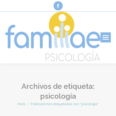
Facebook
page
opens
in
new
window
Archivos de etiqueta:
psicología
Inicio
Publicaciones etiquetadas con "psicología"
Estás aquí: