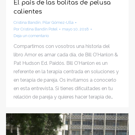
El país de las bolitas de pelusa
calientes
Cristina Bandín
,
Pilar Gómez-Ulla
Por
Cristina Bandín Potel
mayo 10, 2018
Deja un comentario
Compartimos con vosotros una historia del
libro Amor es amar cada día, de Bill O’Hanlon &
Pat Hudson Ed. Paidós. Bill O’Hanlon es un
referente en la terapia centrada en soluciones y
en terapia de pareja. Os invitamos a conocerlo
en esta entrevista. Si tienes dificultades en tu
relación de pareja y quieres hacer terapia de…