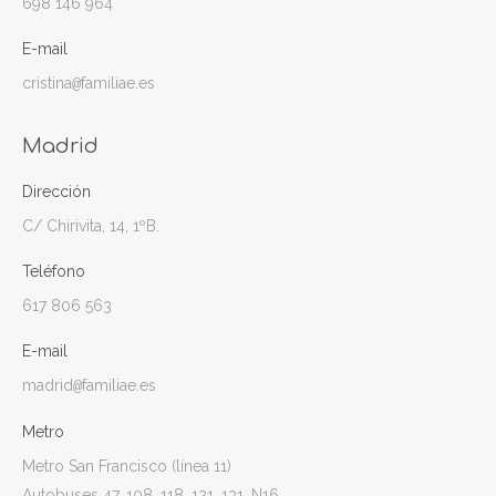
698 146 964
E-mail
cristina
familiae.es
@
Madrid
Dirección
C/ Chirivita, 14, 1ºB.
Teléfono
617 806 563
E-mail
madrid
familiae.es
@
Metro
Metro San Francisco (línea 11)
Autobuses 47, 108, 118, 121, 131, N16