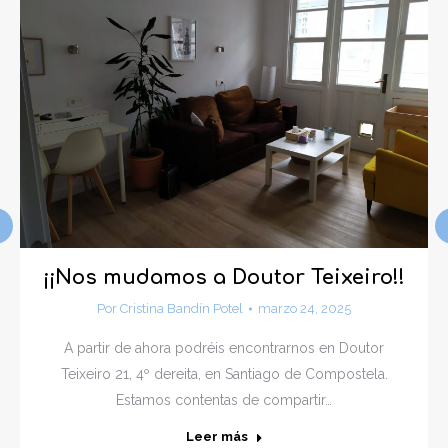
¡¡Nos mudamos a Doutor Teixeiro!!
Por
Cristina Bandín Potel
marzo 24, 2025
A partir de ahora podréis encontrarnos en Doutor
Teixeiro 21, 4º dereita, en Santiago de Compostela.
Estamos contentas de compartir…
Leer más