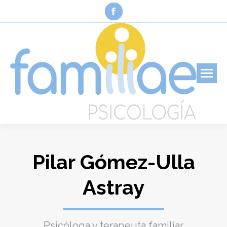
Facebook
page
opens
in
new
window
Pilar Gómez-Ulla
Astray
Psicóloga y terapeuta familiar