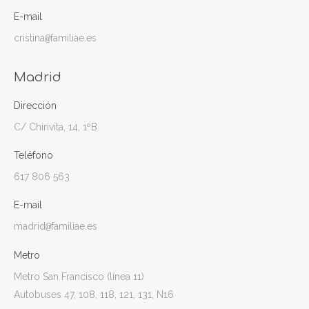
E-mail
cristina
familiae.es
@
Madrid
Dirección
C/ Chirivita, 14, 1ºB.
Teléfono
617 806 563
E-mail
madrid
familiae.es
@
Metro
Metro San Francisco (línea 11)
Autobuses 47, 108, 118, 121, 131, N16