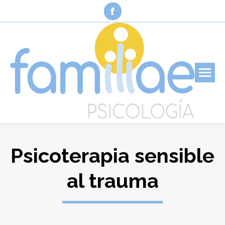
Facebook
page
opens
in
new
window
Psicoterapia sensible
al trauma