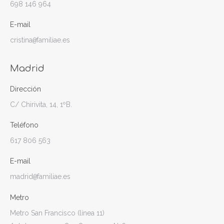
698 146 964
E-mail
cristina
familiae.es
@
Madrid
Dirección
C/ Chirivita, 14, 1ºB.
Teléfono
617 806 563
E-mail
madrid
familiae.es
@
Metro
Metro San Francisco (línea 11)