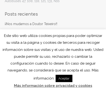
Autobuses 47, 108, 118, 121, 131, N16
Posts recientes
¡¡Nos mudamos a Doutor Teixeiro!!
marzo 24, 2025
Este sitio web utiliza cookies propias para poder optimizar
Navegando juntos
su visita a la página y cookies de terceros para recoger
octubre 7, 2024
información sobre sus visitas y el uso de nuestra web. Usted
puede permitir su uso, rechazarlo o cambiar la
configuración cuando lo desee. En caso de seguir
navegando, se considerará que se acepta el uso. Más
información:
Aceptar
Más información sobre privacidad y cookies