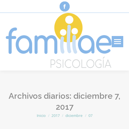
Facebook
page
opens
in
new
window
Archivos diarios:
diciembre 7,
2017
Inicio
2017
diciembre
07
Estás aquí: