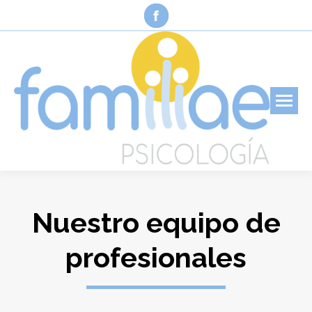
Facebook
page
opens
in
new
window
Nuestro equipo de
profesionales