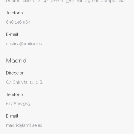
Doutor Teixeiro, 21, 4º Dereita 15701. Santiago de Compostela.
Teléfono:
698 146 964
E-mail
cristina
familiae.es
@
Madrid
Dirección
C/ Chirivita, 14, 1ºB.
Teléfono
617 806 563
E-mail
madrid
familiae.es
@