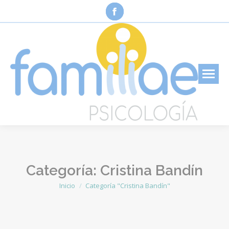
Facebook
page
opens
in
new
window
Categoría:
Cristina Bandín
Inicio
Categoría "Cristina Bandín"
Estás aquí: