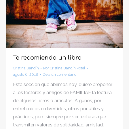
Te recomiendo un libro
Cristina Bandín
Por
Cristina Bandín Potel
agosto 6, 2018
Deja un comentario
Esta sección que abrimos hoy, quiere proponer
a los lectores y amigos de FAMILIAE la lectura
de algunos libros o artículos. Algunos, por
entretenidos o divertidos, otros por útiles y
prácticos, pero siempre por ser lecturas que
transmiten valores de solidaridad, amistad,