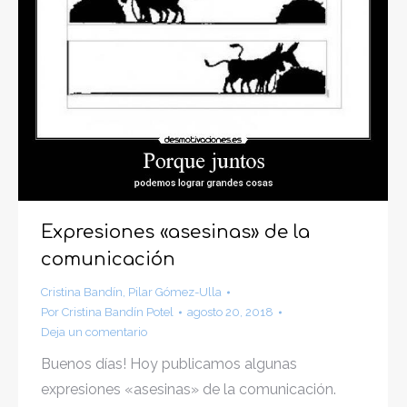
Expresiones «asesinas» de la
comunicación
Cristina Bandín
,
Pilar Gómez-Ulla
Por
Cristina Bandín Potel
agosto 20, 2018
Deja un comentario
Buenos días! Hoy publicamos algunas
expresiones «asesinas» de la comunicación.