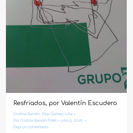
Resfriados, por Valentín Escudero
Cristina Bandín
,
Pilar Gómez-Ulla
Por
Cristina Bandín Potel
julio 9, 2018
Deja un comentario