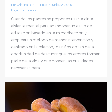
Por
Cristina Bandín Potel
junio 22, 2018
Deja un comentario
Cuando los padres se proponen usar la cinta
aislante mental para abandonar un estilo de
educación basado en la microdirección y
emplear un método de menor intervención y
centrado en la relación, los niños gozan de la
oportunidad de descubrir que los errores forman
parte de la vida y que poseen las cualidades
necesarias para…