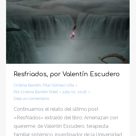
Resfriados, por Valentín Escudero
Cristina Bandín
,
Pilar Gómez-Ulla
Por
Cristina Bandín Potel
julio 10, 2018
Deja un comentario
Continuamos el relato del último post
«Resfriados» extraído del libro: Amenazan con
quererme, de Valentín Escudero, terapeuta
familiar sistémico, investigador de la Universidad