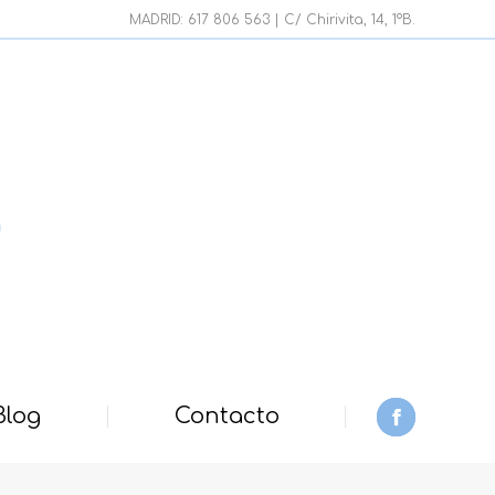
page
MADRID: 617 806 563 | C/ Chirivita, 14, 1ºB.
opens
in
new
window
Blog
Contacto
Facebook
page