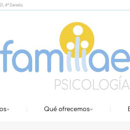
, 4º Dereita.
os
Qué ofrecemos