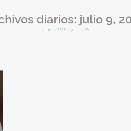
chivos diarios:
julio 9, 2
Inicio
2018
julio
09
Estás aquí: