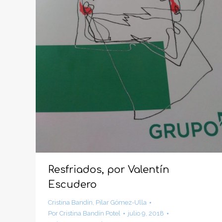
Resfriados, por Valentín
Escudero
Cristina Bandín
,
Pilar Gómez-Ulla
Por
Cristina Bandín Potel
julio 9, 2018