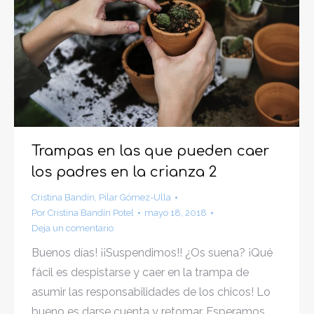
Trampas en las que pueden caer
los padres en la crianza 2
Cristina Bandín
,
Pilar Gómez-Ulla
Por
Cristina Bandín Potel
mayo 18, 2018
Deja un comentario
Buenos días! ¡¡Suspendimos!! ¿Os suena? ¡Qué
fácil es despistarse y caer en la trampa de
asumir las responsabilidades de los chicos! Lo
bueno es darse cuenta y retomar. Esperamos