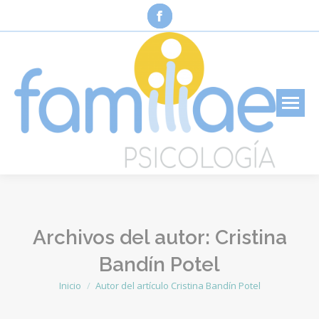
Facebook
page
opens
in
new
window
Archivos del autor:
Cristina
Bandín Potel
Inicio
Autor del artículo Cristina Bandín Potel
Estás aquí: