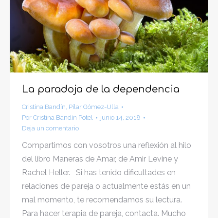
La paradoja de la dependencia
Cristina Bandín
,
Pilar Gómez-Ulla
Por
Cristina Bandín Potel
junio 14, 2018
Deja un comentario
Compartimos con vosotros una reflexión al hilo
del libro Maneras de Amar, de Amir Levine y
Rachel Heller. Si has tenido dificultades en
relaciones de pareja o actualmente estás en un
mal momento, te recomendamos su lectura.
Para hacer terapia de pareja, contacta. Mucho