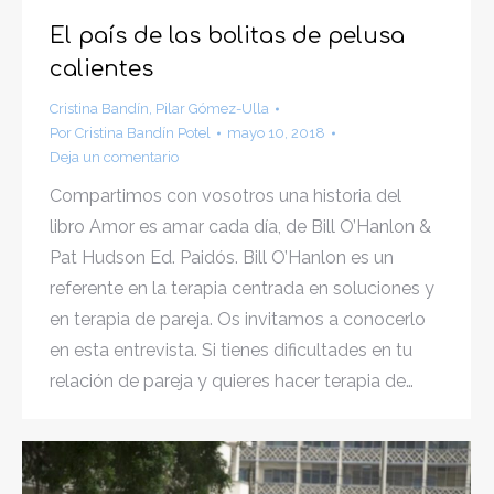
El país de las bolitas de pelusa
calientes
Cristina Bandín
,
Pilar Gómez-Ulla
Por
Cristina Bandín Potel
mayo 10, 2018
Deja un comentario
Compartimos con vosotros una historia del
libro Amor es amar cada día, de Bill O’Hanlon &
Pat Hudson Ed. Paidós. Bill O’Hanlon es un
referente en la terapia centrada en soluciones y
en terapia de pareja. Os invitamos a conocerlo
en esta entrevista. Si tienes dificultades en tu
relación de pareja y quieres hacer terapia de…