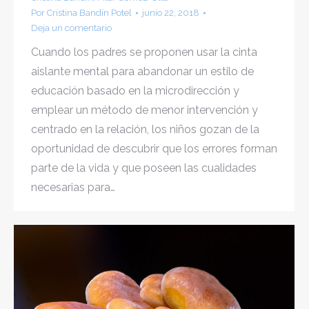
Por
Cristina Bandín Potel
junio 22, 2018
Deja un comentario
Cuando los padres se proponen usar la cinta
aislante mental para abandonar un estilo de
educación basado en la microdirección y
emplear un método de menor intervención y
centrado en la relación, los niños gozan de la
oportunidad de descubrir que los errores forman
parte de la vida y que poseen las cualidades
necesarias para…