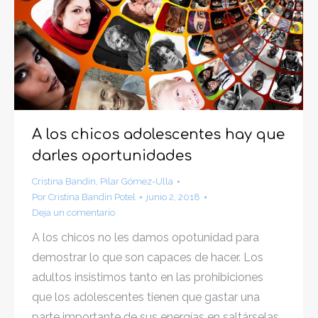
A los chicos adolescentes hay que
darles oportunidades
Cristina Bandín
,
Pilar Gómez-Ulla
Por
Cristina Bandín Potel
junio 2, 2018
Deja un comentario
A los chicos no les damos opotunidad para
demostrar lo que son capaces de hacer. Los
adultos insistimos tanto en las prohibiciones
que los adolescentes tienen que gastar una
parte importante de sus energías en saltárselas.