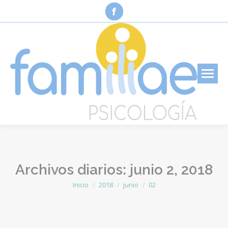
Facebook
page
opens
in
new
window
Archivos diarios:
junio 2, 2018
Inicio
2018
junio
02
Estás aquí: