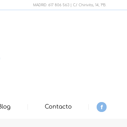
page
MADRID: 617 806 563 | C/ Chirivita, 14, 1ºB.
opens
in
new
window
Blog
Contacto
Facebook
page