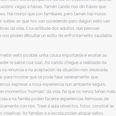
cacións vagas e falsas. Tamén cando nos din frases que
os. Hai muros que son familiares, pero tamén hai muros
os sutiles as que nos van sucedendo pero dalgún xeito van
tivas da vida. Coa actitude dos adultos, das persoas
 nos poden dificultar un estilo de enfrontamento saudable.
ellor xeito posible, unha cousa importante é ensinar ao
 ceder (e saírse coa súa). Así cando chegue a realidade da
n na renuncia e na aceptación da situación non desexada.
te, para mostrar que se pode falar serenamente, que
os expresar a nosa experiencia nun ambiente seguro,
 en momentos “normais” da vida, fai que os nenos teñan máis
ola e na familia poden facerse experiencias fermosas de
icamente con nós. Traer á aula obxectos, fotos, construir as
s creativas. As familias e a escola poden atopar xeitos