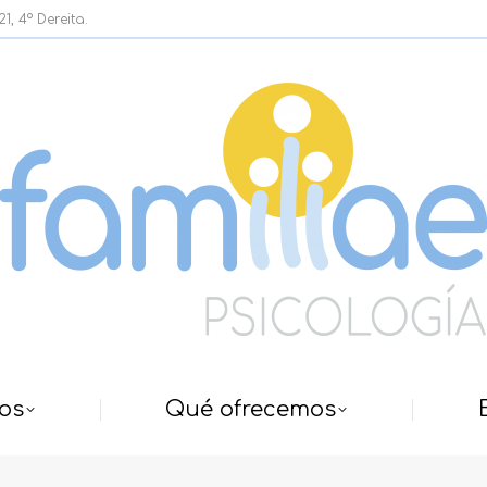
, 4º Dereita.
os
Qué ofrecemos