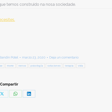
que temos construido na nosa sociedade.
cesites.
 Bandín Potel
marzo 23, 2020
Deja un comentario
iae
morte
nenos
psicología
soluciones
terapia
vida
Compartir
Share
Share
Share
on
on
on