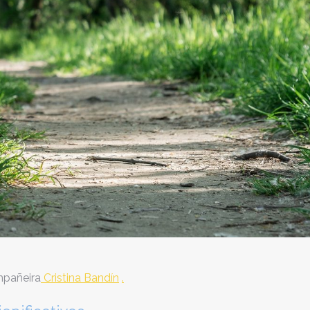
mpañeira
Cristina Bandín
.