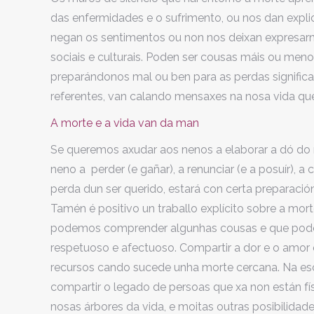
das enfermidades e o sufrimento, ou nos dan expli
negan os sentimentos ou non nos deixan expresarn
sociais e culturais. Poden ser cousas máis ou men
preparándonos mal ou ben para as perdas significa
referentes, van calando mensaxes na nosa vida que
A morte e a vida van da man
Se queremos axudar aos nenos a elaborar a dó do m
neno a perder (e gañar), a renunciar (e a posuír), a
perda dun ser querido, estará con certa preparació
Tamén é positivo un traballo explícito sobre a mor
podemos comprender algunhas cousas e que podem
respetuoso e afectuoso. Compartir a dor e o amor
recursos cando sucede unha morte cercana. Na esc
compartir o legado de persoas que xa non están fís
nosas árbores da vida, e moitas outras posibilidade