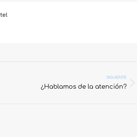
ook
X
WhatsApp
LinkedIn
tel
SIGUIENTE
¿Hablamos de la atención?
Publicación
siguiente: