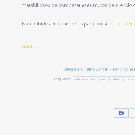
marabillosos de combater eses muros de silencio 
Non dubides en chamarnos para consultar
o que ne
Contacta.
Categoría:
Cristina Bandín
Por
Cristina
Etiquetas:
adolescentes
amor
duelo
famil
Share
on