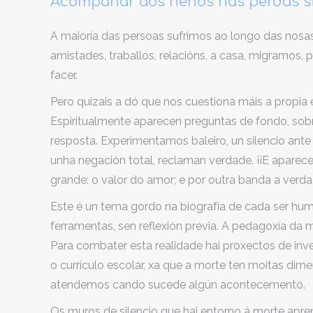
Acompañar aos nenos nas perdas si
A maioría das persoas sufrimos ao longo das nosas
amistades, traballos, relacións, a casa, migramos
facer.
Pero quizais a dó que nos cuestiona máis a propia e
Espiritualmente aparecen preguntas de fondo, sob
resposta. Experimentamos baleiro, un silencio an
unha negación total, reclaman verdade. ¡¡E aparec
grande: o valor do amor; e por outra banda a verd
Este é un tema gordo na biografía de cada ser 
ferramentas, sen reflexión previa. A pedagoxía da 
Para combater esta realidade hai proxectos de inve
o currículo escolar, xa que a morte ten moitas di
atendemos cando sucede algún acontecemento.
Os muros de silencio que hai entorno á morte ap