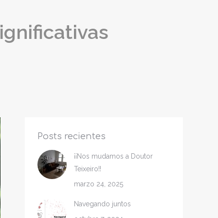
opens
in
gnificativas
new
window
Posts recientes
¡¡Nos mudamos a Doutor
Teixeiro!!
marzo 24, 2025
Navegando juntos