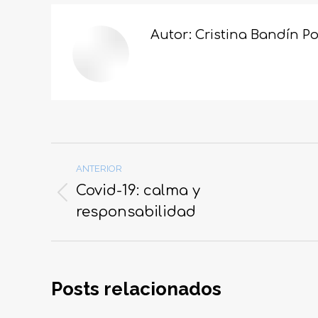
Faceb
Autor:
Cristina Bandín Po
Navegación
ANTERIOR
entre
Covid-19: calma y
Publicación
publicaciones
responsabilidad
anterior:
Posts relacionados