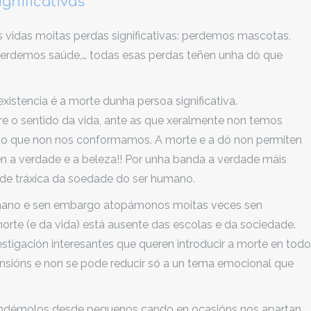
gnificativas
 vidas moitas perdas significativas: perdemos mascotas,
, perdemos saúde,… todas esas perdas teñen unha dó que
xistencia é a morte dunha persoa significativa.
re o sentido da vida, ante as que xeralmente non temos
te o que non nos conformamos. A morte e a dó non permiten
en a verdade e a beleza!! Por unha banda a verdade máis
ade tráxica da soedade do ser humano.
humano e sen embargo atopámonos moitas veces sen
morte (e da vida) está ausente das escolas e da sociedade.
stigación interesantes que queren introducir a morte en todo
mensións e non se pode reducir só a un tema emocional que
rendémolos desde pequenos cando en ocasións nos apartan