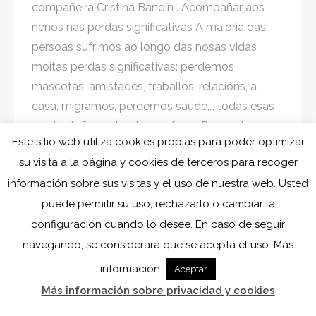
compañeira Cristina Bandín . Acompañar aos
nenos nas perdas significativas A maioría das
persoas sufrimos ao longo das nosas vidas
moitas perdas significativas: perdemos
mascotas, amistades, traballos, relacións, a
casa, migramos, perdemos saúde,… todas esas
perdas teñen unha dó que facer. Pero quizais a
Este sitio web utiliza cookies propias para poder optimizar
dó que nos…
su visita a la página y cookies de terceros para recoger
información sobre sus visitas y el uso de nuestra web. Usted
puede permitir su uso, rechazarlo o cambiar la
configuración cuando lo desee. En caso de seguir
navegando, se considerará que se acepta el uso. Más
información:
Aceptar
Más información sobre privacidad y cookies