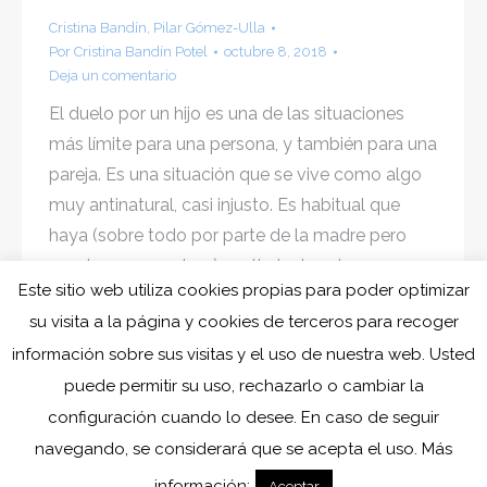
Cristina Bandín
,
Pilar Gómez-Ulla
Por
Cristina Bandín Potel
octubre 8, 2018
Deja un comentario
El duelo por un hijo es una de las situaciones
más límite para una persona, y también para una
pareja. Es una situación que se vive como algo
muy antinatural, casi injusto. Es habitual que
haya (sobre todo por parte de la madre pero
puede ser en ambos) sentimientos de
Este sitio web utiliza cookies propias para poder optimizar
culpabilidad, y esto es difícil…
su visita a la página y cookies de terceros para recoger
información sobre sus visitas y el uso de nuestra web. Usted
puede permitir su uso, rechazarlo o cambiar la
configuración cuando lo desee. En caso de seguir
navegando, se considerará que se acepta el uso. Más
información:
Aceptar