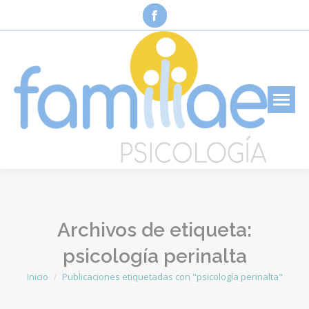
Facebook
page
opens
in
new
window
Archivos de etiqueta:
psicología perinalta
Inicio
Publicaciones etiquetadas con "psicología perinalta"
Estás aquí: