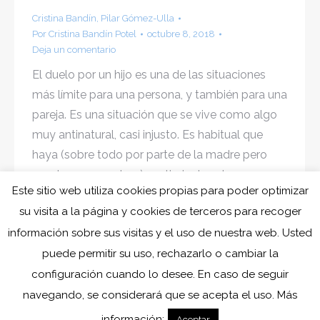
Cristina Bandín
,
Pilar Gómez-Ulla
Por
Cristina Bandín Potel
octubre 8, 2018
Deja un comentario
El duelo por un hijo es una de las situaciones
más límite para una persona, y también para una
pareja. Es una situación que se vive como algo
muy antinatural, casi injusto. Es habitual que
haya (sobre todo por parte de la madre pero
puede ser en ambos) sentimientos de
Este sitio web utiliza cookies propias para poder optimizar
culpabilidad, y esto es difícil…
su visita a la página y cookies de terceros para recoger
información sobre sus visitas y el uso de nuestra web. Usted
puede permitir su uso, rechazarlo o cambiar la
configuración cuando lo desee. En caso de seguir
navegando, se considerará que se acepta el uso. Más
información:
Aceptar