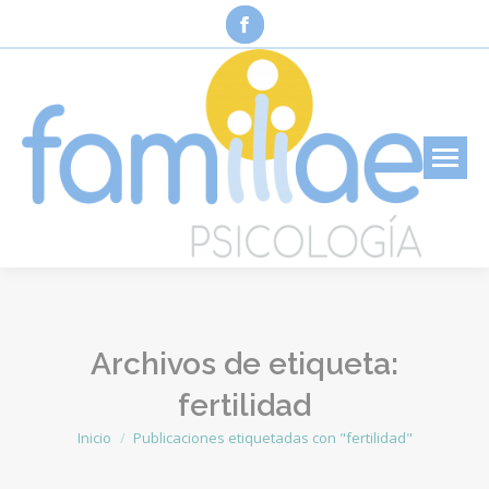
Facebook
page
opens
in
new
window
Archivos de etiqueta:
fertilidad
Inicio
Publicaciones etiquetadas con "fertilidad"
Estás aquí: