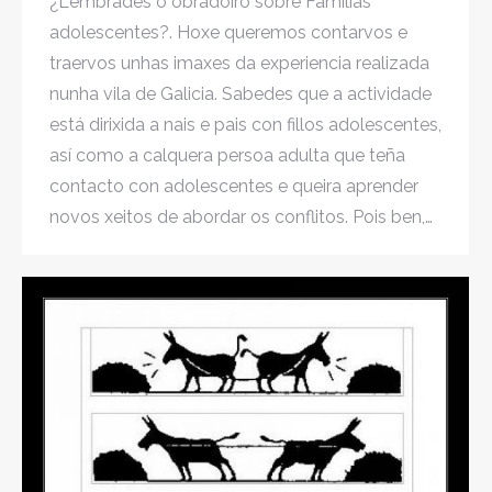
¿Lembrades o obradoiro sobre Familias
adolescentes?. Hoxe queremos contarvos e
traervos unhas imaxes da experiencia realizada
nunha vila de Galicia. Sabedes que a actividade
está dirixida a nais e pais con fillos adolescentes,
así como a calquera persoa adulta que teña
contacto con adolescentes e queira aprender
novos xeitos de abordar os conflitos. Pois ben,…