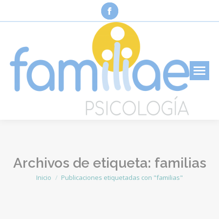
Facebook
page
opens
in
new
window
Archivos de etiqueta:
familias
Inicio
Publicaciones etiquetadas con "familias"
Estás aquí: