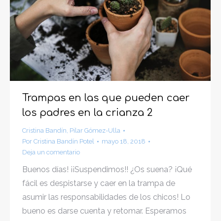
Trampas en las que pueden caer
los padres en la crianza 2
Cristina Bandín
,
Pilar Gómez-Ulla
Por
Cristina Bandín Potel
mayo 18, 2018
Deja un comentario
Buenos días! ¡¡Suspendimos!! ¿Os suena? ¡Qué
fácil es despistarse y caer en la trampa de
asumir las responsabilidades de los chicos! Lo
bueno es darse cuenta y retomar. Esperamos