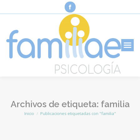
Facebook
page
opens
in
new
window
Archivos de etiqueta:
familia
Inicio
Publicaciones etiquetadas con "familia"
Estás aquí: