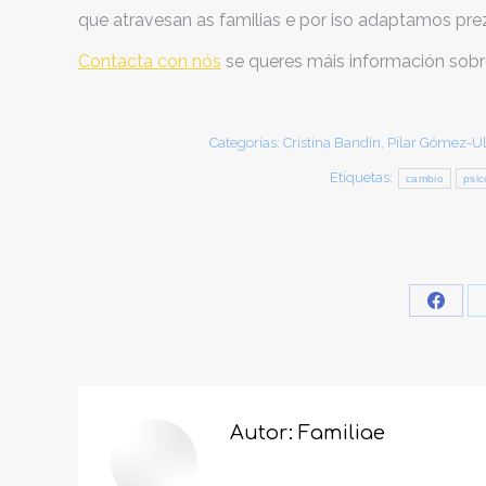
que atravesan as familias e por iso adaptamos pr
Contacta con nós
se queres máis información sobr
Categorías:
Cristina Bandín
,
Pilar Gómez-Ul
Etiquetas:
cambio
psic
Share
on
Faceb
Autor:
Familiae