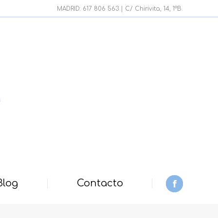
page
MADRID: 617 806 563 | C/ Chirivita, 14, 1ºB.
opens
in
new
window
Blog
Contacto
Facebook
page