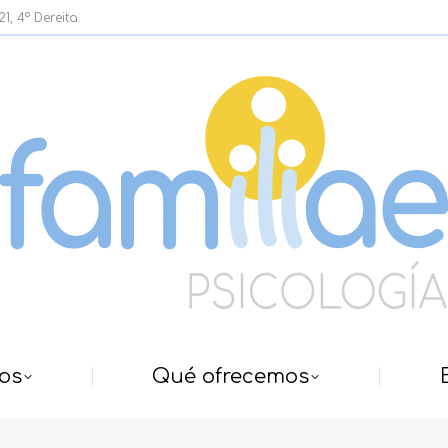
, 4º Dereita.
os
Qué ofrecemos