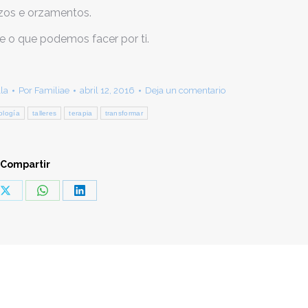
ezos e orzamentos.
e o que podemos facer por ti.
la
Por
Familiae
abril 12, 2016
Deja un comentario
ología
talleres
terapia
transformar
Compartir
Share
Share
Share
on
on
on
ook
X
WhatsApp
LinkedIn