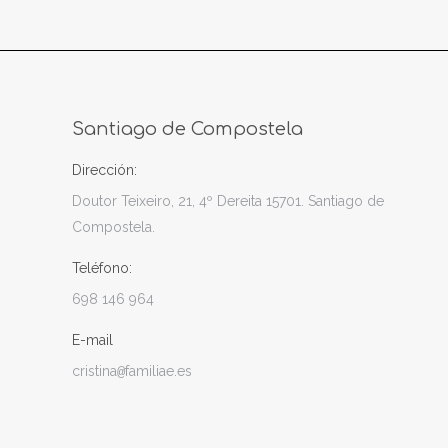
Santiago de Compostela
Dirección:
Doutor Teixeiro, 21, 4º Dereita 15701. Santiago de
Compostela.
Teléfono:
698 146 964
E-mail
cristina
familiae.es
@