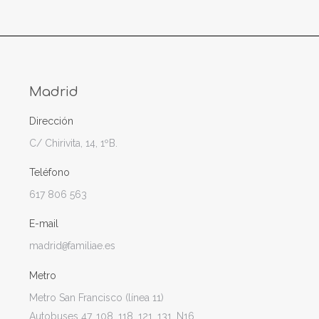
Madrid
Dirección
C/ Chirivita, 14, 1ºB.
Teléfono
617 806 563
E-mail
madrid
familiae.es
@
Metro
Metro San Francisco (línea 11)
Autobuses 47, 108, 118, 121, 131, N16