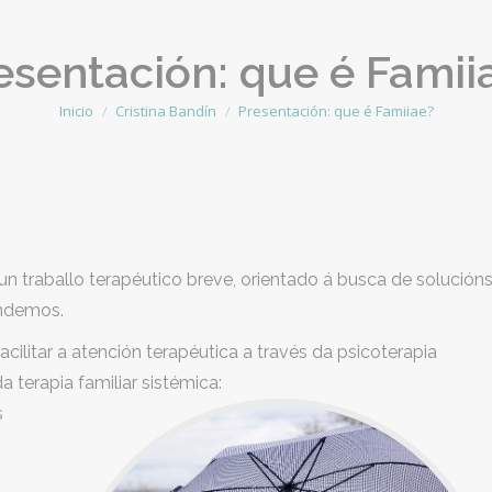
esentación: que é Famii
Inicio
Cristina Bandín
Presentación: que é Famiiae?
Estás aquí:
r un traballo terapéutico breve, orientado á busca de solución
endemos.
acilitar a atención terapéutica a través da psicoterapia
a terapia familiar sistémica:
s