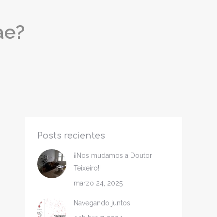
opens
in
ae?
new
window
s
Posts recientes
¡¡Nos mudamos a Doutor
Teixeiro!!
marzo 24, 2025
Navegando juntos