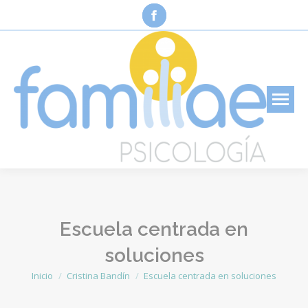
Facebook
page
opens
in
new
window
Escuela centrada en
soluciones
Inicio
Cristina Bandín
Escuela centrada en soluciones
Estás aquí: