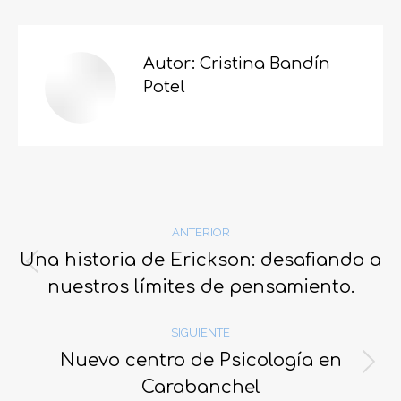
Facebook
X
WhatsApp
LinkedIn
Autor:
Cristina Bandín
Potel
Navegación
ANTERIOR
entre
Una historia de Erickson: desafiando a
Publicación
publicaciones
nuestros límites de pensamiento.
anterior:
SIGUIENTE
Nuevo centro de Psicología en
Publicación
Carabanchel
siguiente: