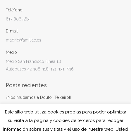
Teléfono
617 806 563
E-mail
madrid
familiae.es
@
Metro
Metro San Francisco (línea 11)
Autobuses 47, 108, 118, 121, 131, N16
Posts recientes
¡¡Nos mudamos a Doutor Teixeiro!!
marzo 24, 2025
Este sitio web utiliza cookies propias para poder optimizar
Navegando juntos
su visita a la página y cookies de terceros para recoger
octubre 7, 2024
información sobre sus visitas y el uso de nuestra web. Usted