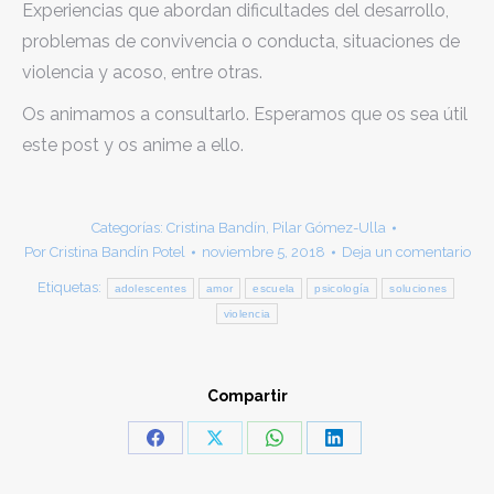
Experiencias que abordan dificultades del desarrollo,
problemas de convivencia o conducta, situaciones de
violencia y acoso, entre otras.
Os animamos a consultarlo. Esperamos que os sea útil
este post y os anime a ello.
Categorías:
Cristina Bandín
,
Pilar Gómez-Ulla
Por
Cristina Bandín Potel
noviembre 5, 2018
Deja un comentario
Etiquetas:
adolescentes
amor
escuela
psicología
soluciones
violencia
Compartir
Share
Share
Share
Share
on
on
on
on