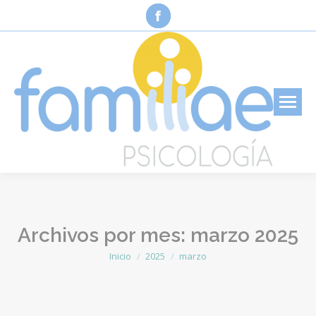
Facebook
page
opens
in
new
window
Archivos por mes:
marzo 2025
Inicio
2025
marzo
Estás aquí: