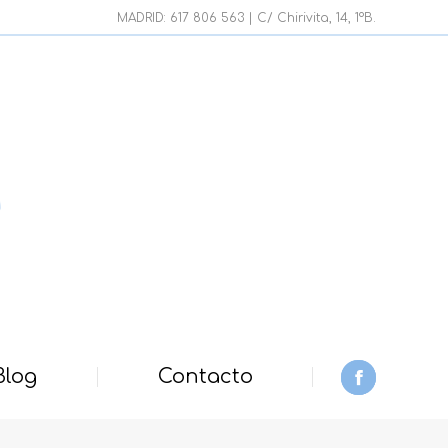
page
MADRID: 617 806 563 | C/ Chirivita, 14, 1ºB.
opens
in
new
window
Blog
Contacto
Facebook
page