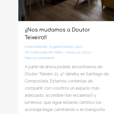
¡¡Nos mudamos a Doutor
Teixeiro!!
Cristina Bandín
,
Eugenia Gómez-Ulla
Por
Cristina Bandín Potel
marzo 24, 2025
Deja un comentario
A partir de ahora podréis encontrarnos en
Doutor Teixeiro 21, 4º dereita, en Santiago de
Compostela. Estamos contentas de
compartir con vosotros un espacio más
adecuado, accesible (¡sin escaleras!) y
luminoso, que sigue estando céntrico (se
aconseja llegar caminando o en transporte