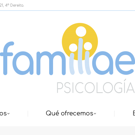
, 4º Dereita.
os
Qué ofrecemos