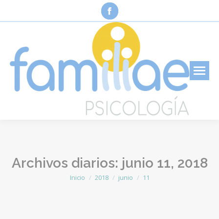
Facebook
page
opens
in
new
window
Archivos diarios:
junio 11, 2018
Inicio
2018
junio
11
Estás aquí: