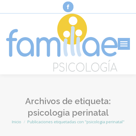
Facebook
page
opens
in
new
window
Archivos de etiqueta:
psicologia perinatal
Inicio
Publicaciones etiquetadas con "psicologia perinatal"
Estás aquí: