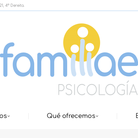
, 4º Dereita.
os
Qué ofrecemos