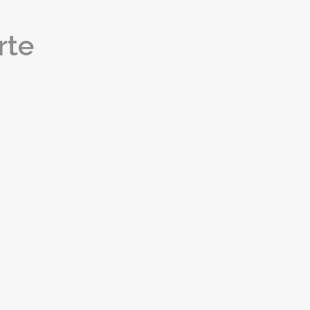
opens
in
rte
new
window