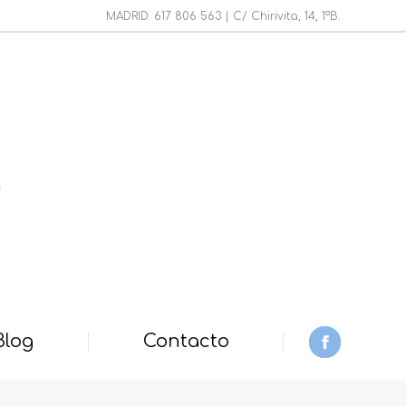
page
MADRID: 617 806 563 | C/ Chirivita, 14, 1ºB.
opens
in
new
window
Blog
Contacto
Facebook
page