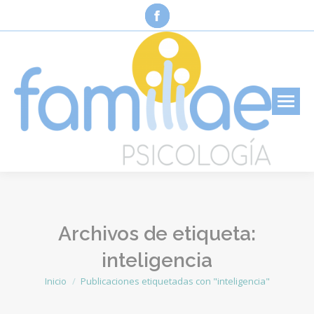
Facebook
page
opens
in
new
window
Archivos de etiqueta:
inteligencia
Inicio
Publicaciones etiquetadas con "inteligencia"
Estás aquí: