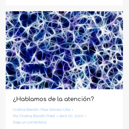
¿Hablamos de la atención?
Cristina Bandín
,
Pilar Gómez-Ulla
Por
Cristina Bandín Potel
abril 20, 2020
Deja un comentario