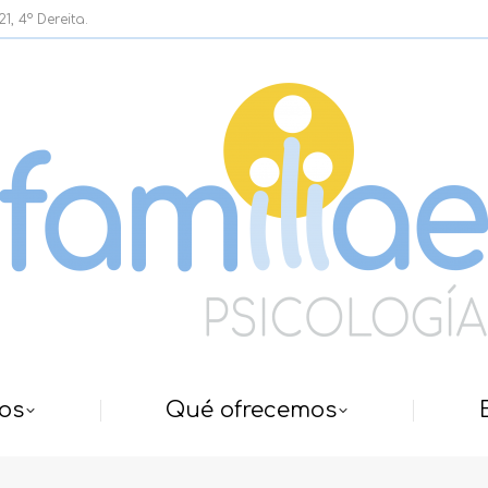
, 4º Dereita.
os
Qué ofrecemos