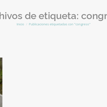
hivos de etiqueta:
cong
Inicio
Publicaciones etiquetadas con "congreso"
Estás aquí: