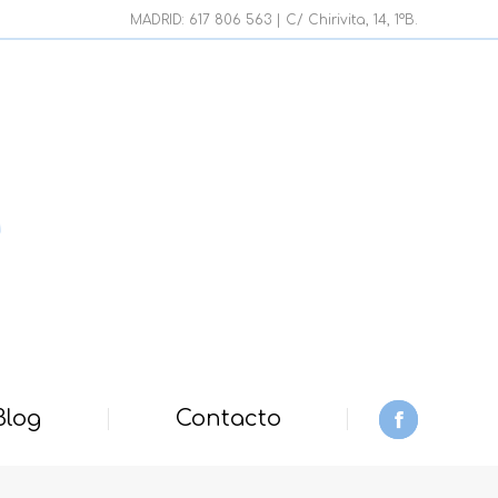
page
MADRID: 617 806 563 | C/ Chirivita, 14, 1ºB.
opens
in
new
window
Blog
Contacto
Facebook
page