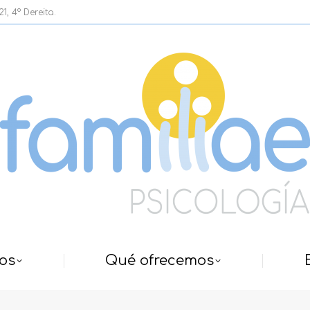
, 4º Dereita.
os
Qué ofrecemos