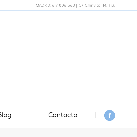
page
MADRID: 617 806 563 | C/ Chirivita, 14, 1ºB.
opens
in
new
window
Blog
Contacto
Facebook
page