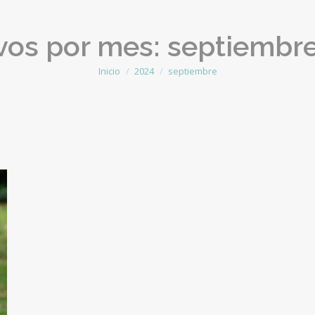
vos por mes:
septiembr
Inicio
2024
septiembre
Estás aquí: